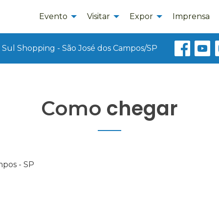
Evento
Visitar
Expor
Imprensa
 Sul Shopping - São José dos Campos/SP
chegar
Como
mpos - SP