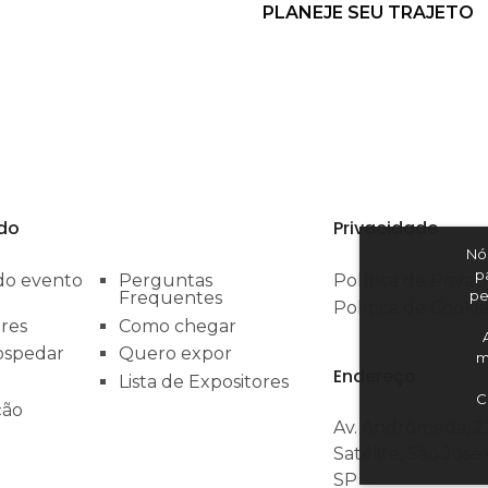
PLANEJE SEU TRAJETO
do
Privacidade
Nó
p
do evento
Perguntas
Política de Priva
pe
Frequentes
Política de Cooki
res
Como chegar
ospedar
Quero expor
m
Endereço
Lista de Expositores
C
ção
Av. Andrômeda, 2
Satélite, São Jos
SP