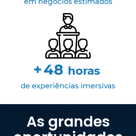
em negócios estimados
+
48
horas
de experiências imersivas
As grandes